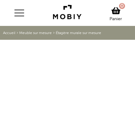
0
Panier
Accueil
>
Meuble sur mesure
> Étagère murale sur mesure