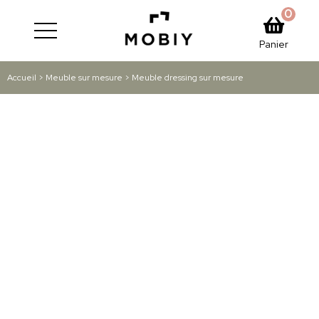
0
Panier
Accueil
>
Meuble sur mesure
> Meuble dressing sur mesure