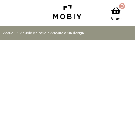
0
Panier
Accueil
>
Meuble de cave
> Armoire a vin design