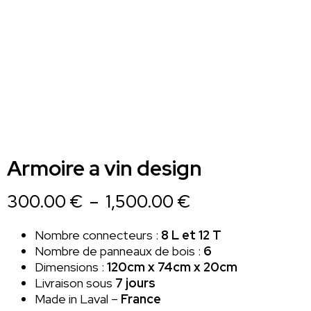
Armoire a vin design
Plage
300.00
€
–
1,500.00
€
de
Nombre connecteurs :
8 L et 12 T
prix :
Nombre de panneaux de bois :
6
300.00 €
Dimensions :
120cm x 74cm x 20cm
Livraison sous
7 jours
à
Made in Laval –
France