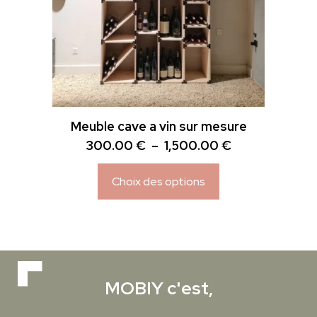
peuvent
être
choisies
sur
la
page
du
Meuble cave a vin sur mesure
produit
Plage
300.00
€
–
1,500.00
€
de
prix :
Choix des options
300.00 €
à
1,500.00 €
MOBIY c'est,