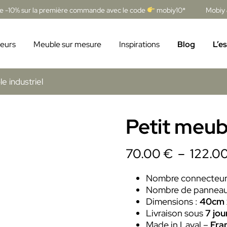
de -10% sur la première commande avec le code
mobiy10*
Mobiy 
eurs
Meuble sur mesure
Inspirations
Blog
L’e
e industriel
Petit meubl
70.00
€
–
122.0
Nombre connecteur
Nombre de panneaux
Dimensions :
40cm 
Livraison sous
7 jou
Made in Laval –
Fra