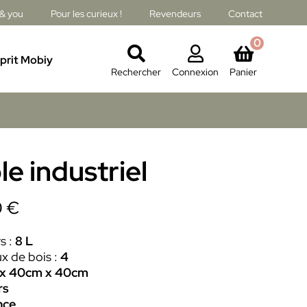
& you
Pour les curieux !
Revendeurs
Contact
0
sprit Mobiy
Rechercher
Connexion
Panier
e industriel
Plage
0
€
de
s :
8 L
prix :
 de bois :
4
70.00 €
x 40cm x 40cm
rs
à
nce