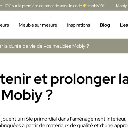
de -10% sur la première commande avec le code
mobiy10*
Mobiy 
eurs
Meuble sur mesure
Inspirations
Blog
L’e
r la durée de vie de vos meubles Mobiy ?
nir et prolonger la
 Mobiy ?
 jouent un rôle primordial dans l’aménagement intérieur,
fabriquées à partir de matériaux de qualité et d’une appr