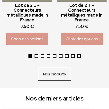
choisies
choisies
Lot de 2 L –
Lot de 2 T –
Connecteurs
Connecteurs
sur
sur
métalliques made in
métalliques made in
la
la
France
France
page
page
7.50
€
7.50
€
du
du
produit
produit
Choix des options
Choix des options
Nos produits
Nos derniers articles