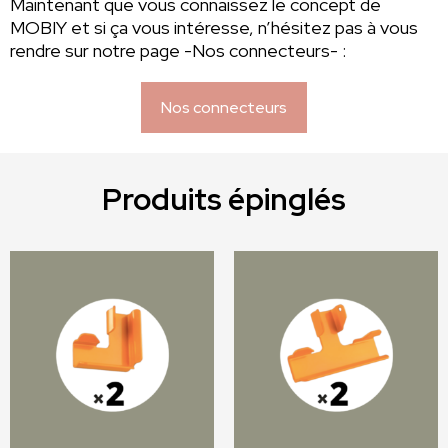
Maintenant que vous connaissez le concept de
MOBIY et si ça vous intéresse, n’hésitez pas à vous
rendre sur notre page -Nos connecteurs- :
Nos connecteurs
Produits épinglés
Ce
Ce
produit
produit
a
a
plusieurs
plusieurs
variations.
variations.
Les
Les
options
options
peuvent
peuvent
être
être